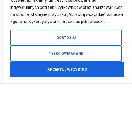
wyświetlać reklamy lub treści dostosowane do
indywidualnych potrzeb użytkowników oraz analizować ruch
na stronie. Kliknięcie przycisku „Akceptuj wszystkie” oznacza
zgodę na wykorzystywanie przez nas plików cookie.
DOSTOSUJ
TYLKO WYMAGANE
AKCEPTUJ WSZYSTKO
0
Zamówienia telefoniczne
+48 512 125 468
info@motodeals.pl
Informacje