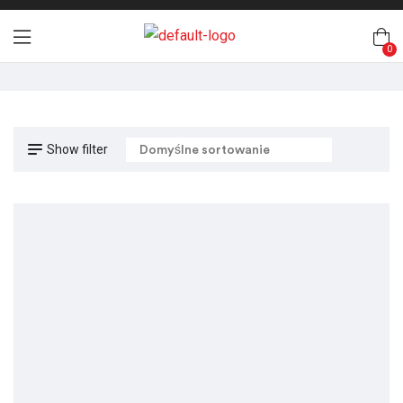
0
Show filter