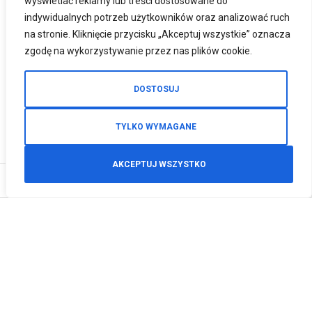
wyświetlać reklamy lub treści dostosowane do
indywidualnych potrzeb użytkowników oraz analizować ruch
na stronie. Kliknięcie przycisku „Akceptuj wszystkie” oznacza
zgodę na wykorzystywanie przez nas plików cookie.
DOSTOSUJ
TYLKO WYMAGANE
AKCEPTUJ WSZYSTKO
0
Zamówienia telefoniczne
+48 512 125 468
info@motodeals.pl
Informacje