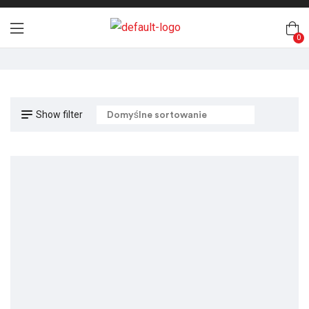
0
Show filter