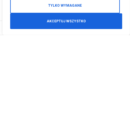
TYLKO WYMAGANE
AKCEPTUJ WSZYSTKO
0
Zamówienia telefoniczne
+48 512 125 468
info@motodeals.pl
Informacje
O nas
Polityka prywatności
Regulamin sklepu
Zwroty