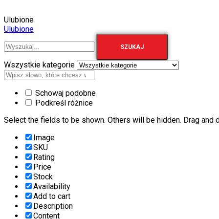
Ulubione
Ulubione
SZUKAJ
Wszystkie kategorie
Schowaj podobne
Podkreśl różnice
Select the fields to be shown. Others will be hidden. Drag and d
Image
SKU
Rating
Price
Stock
Availability
Add to cart
Description
Content