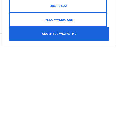
DOSTOSUJ
TYLKO WYMAGANE
AKCEPTUJ WSZYSTKO
0
Zamówienia telefoniczne
+48 512 125 468
info@motodeals.pl
Informacje
O nas
Polityka prywatności
Regulamin sklepu