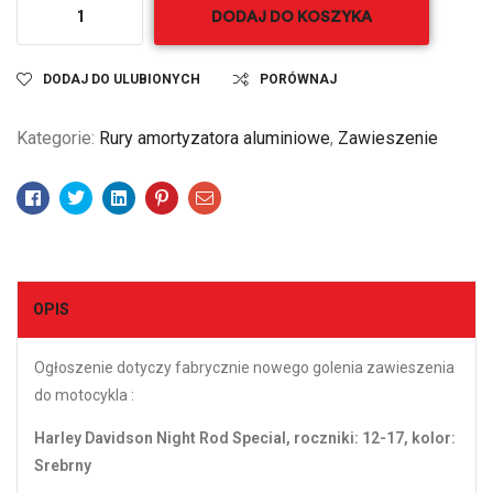
DODAJ DO KOSZYKA
DODAJ DO ULUBIONYCH
PORÓWNAJ
Kategorie:
Rury amortyzatora aluminiowe
,
Zawieszenie
Facebook
Twitter
Linkedin
Pinterest
Email
OPIS
Ogłoszenie dotyczy fabrycznie nowego golenia zawieszenia
do motocykla :
Harley Davidson Night Rod Special, roczniki: 12-17, kolor:
Srebrny