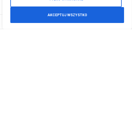
AKCEPTUJ WSZYSTKO
0
Zamówienia telefoniczne
+48 512 125 468
info@motodeals.pl
Informacje
O nas
Polityka prywatności
Regulamin sklepu
Zwroty
Godziny otwarcia