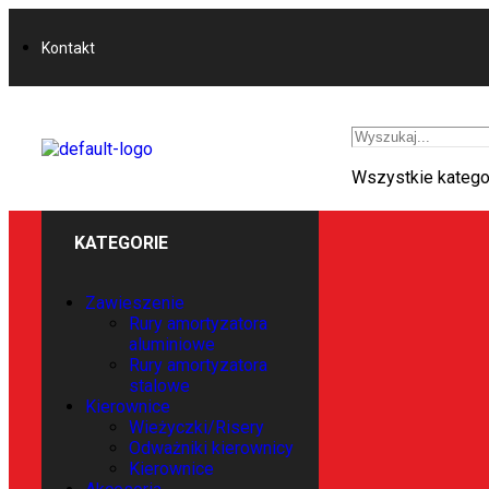
Kontakt
Wszystkie katego
KATEGORIE
Zawieszenie
Rury amortyzatora
aluminiowe
Rury amortyzatora
stalowe
Kierownice
Wieżyczki/Risery
Odważniki kierownicy
Kierownice