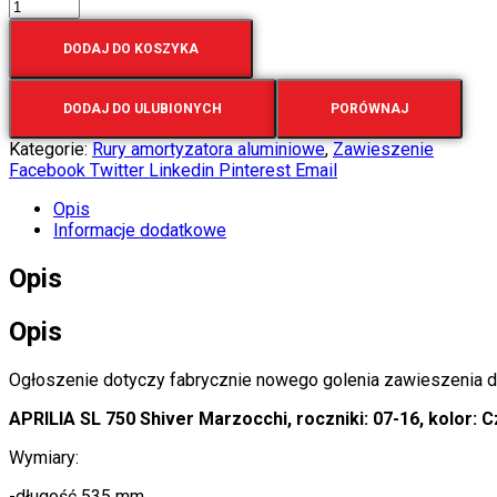
DODAJ DO KOSZYKA
DODAJ DO ULUBIONYCH
PORÓWNAJ
Kategorie:
Rury amortyzatora aluminiowe
,
Zawieszenie
Facebook
Twitter
Linkedin
Pinterest
Email
Opis
Informacje dodatkowe
Opis
Opis
Ogłoszenie dotyczy fabrycznie nowego golenia zawieszenia d
APRILIA SL 750 Shiver Marzocchi, roczniki: 07-16, kolor: 
Wymiary:
-długość 535 mm