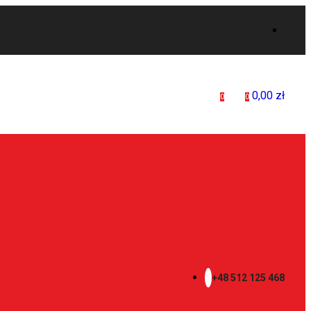
0,00
zł
0
0
+48 512 125 468