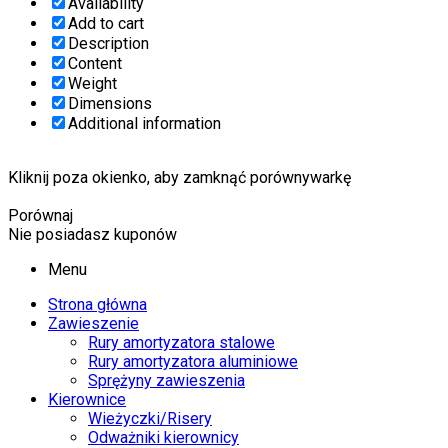
Availability
Add to cart
Description
Content
Weight
Dimensions
Additional information
Kliknij poza okienko, aby zamknąć porównywarkę
Porównaj
Nie posiadasz kuponów
Menu
Strona główna
Zawieszenie
Rury amortyzatora stalowe
Rury amortyzatora aluminiowe
Sprężyny zawieszenia
Kierownice
Wieżyczki/Risery
Odważniki kierownicy