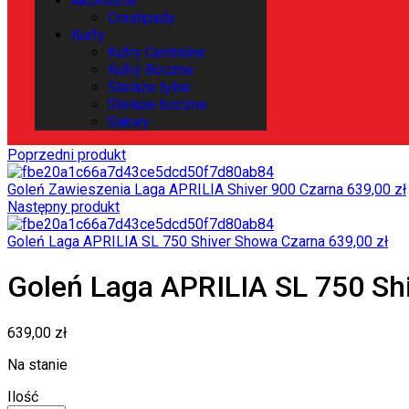
Akcesoria
Crashpady
Kurfy
Kufry Centralne
Kufry Boczne
Stelaże tylne
Stelaże boczne
Sakwy
Poprzedni produkt
Goleń Zawieszenia Laga APRILIA Shiver 900 Czarna
639,00
zł
Następny produkt
Goleń Laga APRILIA SL 750 Shiver Showa Czarna
639,00
zł
Goleń Laga APRILIA SL 750 Sh
639,00
zł
Na stanie
Ilość