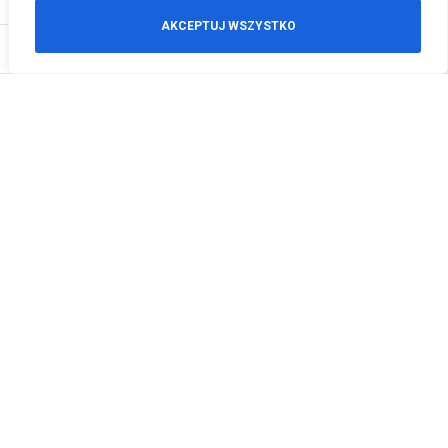
AKCEPTUJ WSZYSTKO
0
Zamówienia telefoniczne
+48 512 125 468
info@motodeals.pl
Informacje
O nas
Polityka prywatności
Regulamin sklepu
Zwroty
Godziny otwarcia