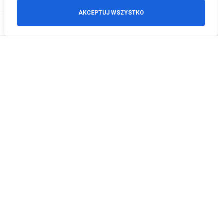
AKCEPTUJ WSZYSTKO
0
Zamówienia telefoniczne
+48 512 125 468
info@motodeals.pl
Informacje
O nas
Polityka prywatności
Regulamin sklepu
Zwroty
Godziny otwarcia