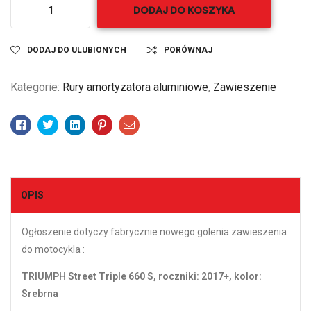
DODAJ DO KOSZYKA
DODAJ DO ULUBIONYCH
PORÓWNAJ
Kategorie:
Rury amortyzatora aluminiowe
,
Zawieszenie
Facebook
Twitter
Linkedin
Pinterest
Email
OPIS
Ogłoszenie dotyczy fabrycznie nowego golenia zawieszenia
do motocykla :
TRIUMPH Street Triple 660 S, roczniki: 2017+
, kolor:
Srebrna