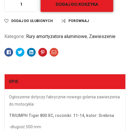
DODAJ DO KOSZYKA
DODAJ DO ULUBIONYCH
PORÓWNAJ
Kategorie:
Rury amortyzatora aluminiowe
,
Zawieszenie
Facebook
Twitter
Linkedin
Pinterest
Email
OPIS
Ogłoszenie dotyczy fabrycznie nowego golenia zawieszenia
do motocykla :
TRIUMPH Tiger 800 XC, roczniki: 11-14
, kolor: Srebrna
-długość 500 mm