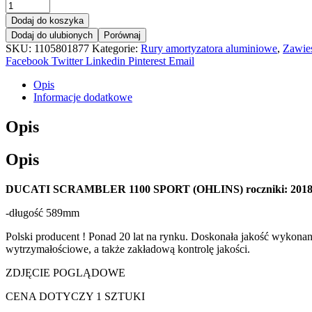
GOLEŃ
RURA
Dodaj do koszyka
DUCATI
Dodaj do ulubionych
Porównaj
SCRAMBLER
SKU:
1105801877
Kategorie:
Rury amortyzatora aluminiowe
,
Zawie
1100
Facebook
Twitter
Linkedin
Pinterest
Email
SPORT
OHLINS
Opis
2018+
Informacje dodatkowe
ZŁOTY
quantity
Opis
Opis
DUCATI SCRAMBLER 1100 SPORT (OHLINS) roczniki: 2018+,
-długość 589mm
Polski producent ! Ponad 20 lat na rynku. Doskonała jakość wykona
wytrzymałościowe, a także zakładową kontrolę jakości.
ZDJĘCIE POGLĄDOWE
CENA DOTYCZY 1 SZTUKI