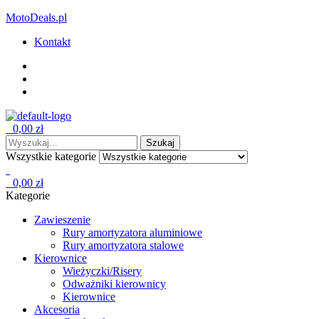
MotoDeals.pl
Kontakt
Menu
0,00
zł
0
Wyszukaj:
Szukaj
Wszystkie kategorie
0
0,00
zł
0
Kategorie
Zawieszenie
Rury amortyzatora aluminiowe
Rury amortyzatora stalowe
Kierownice
Wieżyczki/Risery
Odważniki kierownicy
Kierownice
Akcesoria