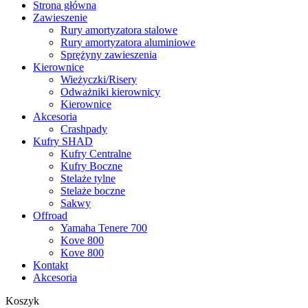
Strona główna
Zawieszenie
Rury amortyzatora stalowe
Rury amortyzatora aluminiowe
Sprężyny zawieszenia
Kierownice
Wieżyczki/Risery
Odważniki kierownicy
Kierownice
Akcesoria
Crashpady
Kufry SHAD
Kufry Centralne
Kufry Boczne
Stelaże tylne
Stelaże boczne
Sakwy
Offroad
Yamaha Tenere 700
Kove 800
Kove 800
Kontakt
Akcesoria
Koszyk