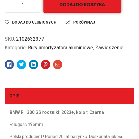
DODAJ DO KOSZYKA
DODAJ DO ULUBIONYCH
PORÓWNAJ
SKU:
2102632377
Kategorie:
Rury amortyzatora aluminiowe
,
Zawieszenie
Facebook
Twitter
Linkedin
Pinterest
Email
OPIS
BMW R 1300 GS roczniki: 2023+, kolor: Czarna
-długość 496mm
Polski producent ! Ponad 20 lat na rynku. Doskonała jakość