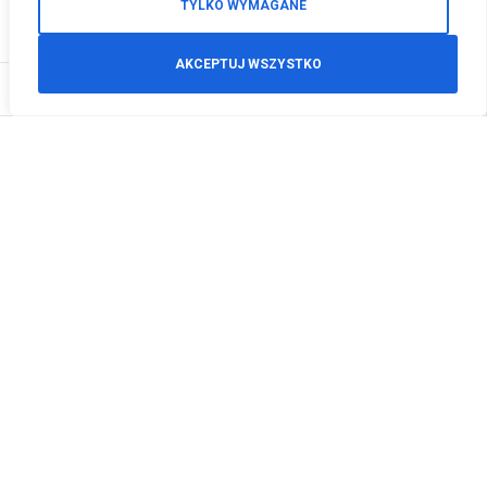
TYLKO WYMAGANE
AKCEPTUJ WSZYSTKO
0
Zamówienia telefoniczne
+48 512 125 468
info@motodeals.pl
Informacje
O nas
Polityka prywatności
Regulamin sklepu
Zwroty