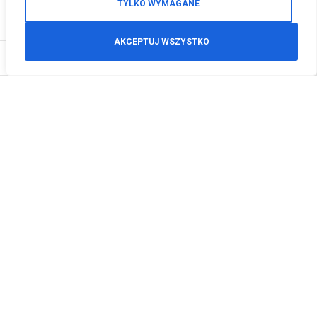
TYLKO WYMAGANE
AKCEPTUJ WSZYSTKO
0
Zamówienia telefoniczne
+48 512 125 468
info@motodeals.pl
Informacje
O nas
Polityka prywatności
Regulamin sklepu
Zwroty