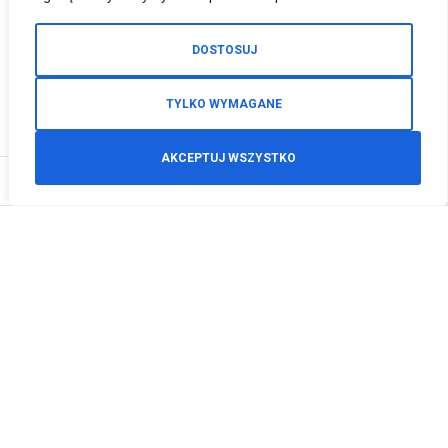
DOSTOSUJ
TYLKO WYMAGANE
AKCEPTUJ WSZYSTKO
0
Zamówienia telefoniczne
+48 512 125 468
info@motodeals.pl
Informacje
O nas
Polityka prywatności