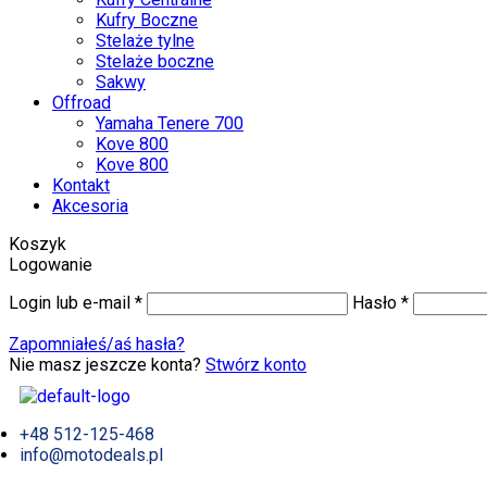
Kufry Boczne
Stelaże tylne
Stelaże boczne
Sakwy
Offroad
Yamaha Tenere 700
Kove 800
Kove 800
Kontakt
Akcesoria
Koszyk
Logowanie
Login lub e-mail
*
Hasło
*
Zapomniałeś/aś hasła?
Nie masz jeszcze konta?
Stwórz konto
+48 512-125-468
info@motodeals.pl