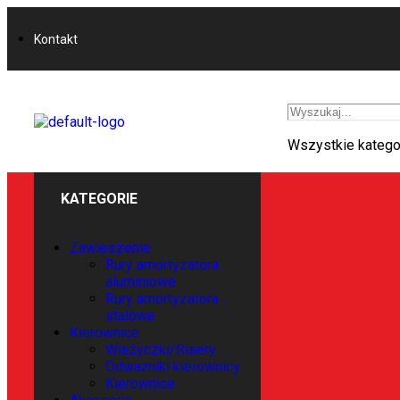
Kontakt
Wszystkie katego
KATEGORIE
Zawieszenie
Rury amortyzatora
aluminiowe
Rury amortyzatora
stalowe
Kierownice
Wieżyczki/Risery
Odważniki kierownicy
Kierownice