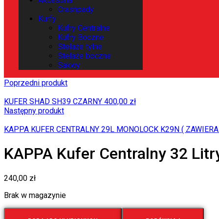
Akcesoria
Crashpady
Kurfy
Kufry Centralne
Kufry Boczne
Stelaże tylne
Stelaże boczne
Sakwy
Poprzedni produkt
KUFER SHAD SH39 CZARNY
400,00
zł
Następny produkt
KAPPA KUFER CENTRALNY 29L MONOLOCK K29N ( ZAWIERA
KAPPA Kufer Centralny 32 Lit
240,00
zł
Brak w magazynie