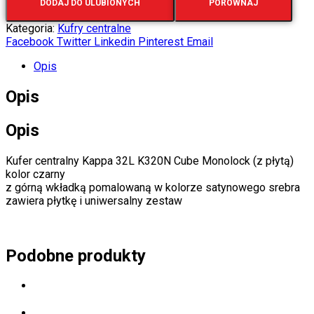
DODAJ DO ULUBIONYCH
PORÓWNAJ
Kategoria:
Kufry centralne
Facebook
Twitter
Linkedin
Pinterest
Email
Opis
Opis
Opis
Kufer centralny Kappa 32L K320N Cube Monolock (z płytą)
kolor czarny
z górną wkładką pomalowaną w kolorze satynowego srebra
zawiera płytkę i uniwersalny zestaw
Podobne produkty