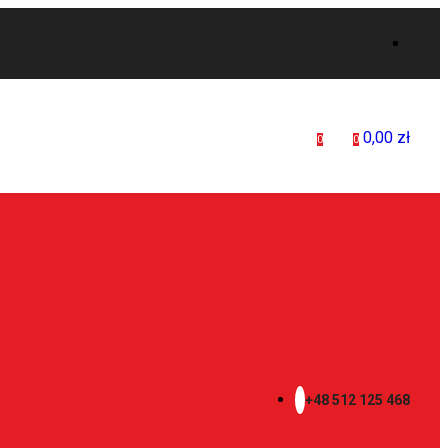
0,00
zł
0
0
+48 512 125 468