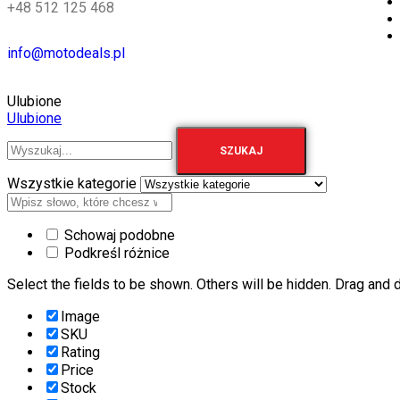
+48 512 125 468
info@motodeals.pl
Ulubione
Ulubione
SZUKAJ
Wszystkie kategorie
Schowaj podobne
Podkreśl różnice
Select the fields to be shown. Others will be hidden. Drag and d
Image
SKU
Rating
Price
Stock