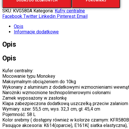
DODAJ DO ULUBIONYCH
PORÓWNAJ
SKU:
KVG580A
Kategoria:
Kufry centralne
Facebook
Twitter
Linkedin
Pinterest
Email
Opis
Informacje dodatkowe
Opis
Opis
Kufer centralny:
Mocowanie typu Monokey
Maksymalnym obciążeniem do 10kg
Wykonany z aluminium z dodatkowymi wzmocnieniami wewnątr
Narożniki wzmocnione technopolimerowymi osłonami
Zamek wyposażony w zasłonkę
Klapa zabezpieczona dodatkową uszczelką przeciw zalaniom
Wymiary: szer. 55,5 cm, wys. 32,3 cm, gł. 45,4 cm
Pojemność: 58 L
Kolor srebrny ( dostępny również w kolorze czarnym: KFR580B
Pasujące akcesoria: K614(oparcie), E161K( siatka elastyczna)