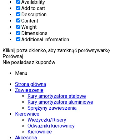
Availability
Add to cart
Description
Content
Weight
Dimensions
Additional information
Kliknij poza okienko, aby zamknąć porównywarkę
Porównaj
Nie posiadasz kuponów
Menu
Strona główna
Zawieszenie
Rury amortyzatora stalowe
Rury amortyzatora aluminiowe
Sprężyny zawieszenia
Kierownice
Wieżyczki/Risery
Odważniki kierownicy
Kierownice
Akcesoria