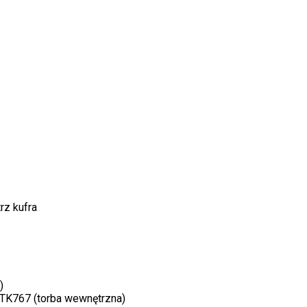
z kufra
)
, TK767 (torba wewnętrzna)