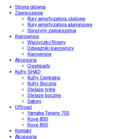
Strona główna
Zawieszenie
Rury amortyzatora stalowe
Rury amortyzatora aluminiowe
Sprężyny zawieszenia
Kierownice
Wieżyczki/Risery
Odważniki kierownicy
Kierownice
Akcesoria
Crashpady
Kufry SHAD
Kufry Centralne
Kufry Boczne
Stelaże tylne
Stelaże boczne
Sakwy
Offroad
Yamaha Tenere 700
Kove 800
Kove 800
Kontakt
Akcesoria