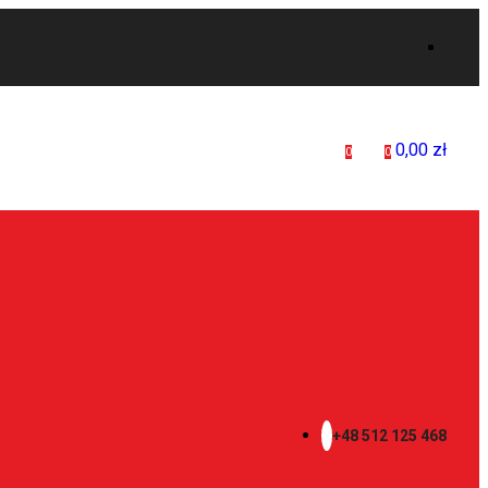
0,00
zł
0
0
+48 512 125 468