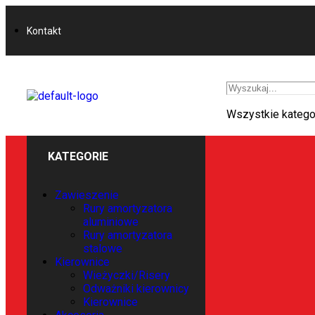
Kontakt
Wszystkie katego
KATEGORIE
Zawieszenie
Rury amortyzatora
aluminiowe
Rury amortyzatora
stalowe
Kierownice
Wieżyczki/Risery
Odważniki kierownicy
Kierownice