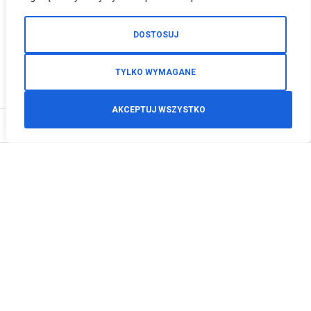
DOSTOSUJ
TYLKO WYMAGANE
AKCEPTUJ WSZYSTKO
0
Zamówienia telefoniczne
+48 512 125 468
info@motodeals.pl
Informacje
O nas
Polityka prywatności