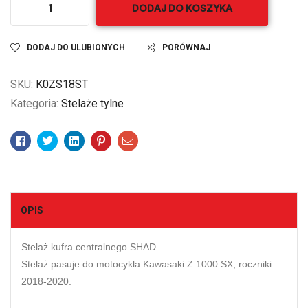
DODAJ DO KOSZYKA
DODAJ DO ULUBIONYCH
PORÓWNAJ
SKU:
K0ZS18ST
Kategoria:
Stelaże tylne
Facebook
Twitter
Linkedin
Pinterest
Email
OPIS
Stelaż kufra centralnego SHAD.
Stelaż pasuje do motocykla Kawasaki Z 1000 SX, roczniki
2018-2020.