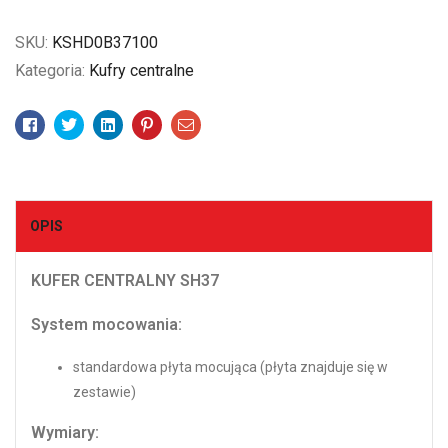
SKU:
KSHD0B37100
Kategoria:
Kufry centralne
Facebook
Twitter
Linkedin
Pinterest
Email
OPIS
KUFER CENTRALNY SH37
System mocowania:
standardowa płyta mocująca (płyta znajduje się w
zestawie)
Wymiary: