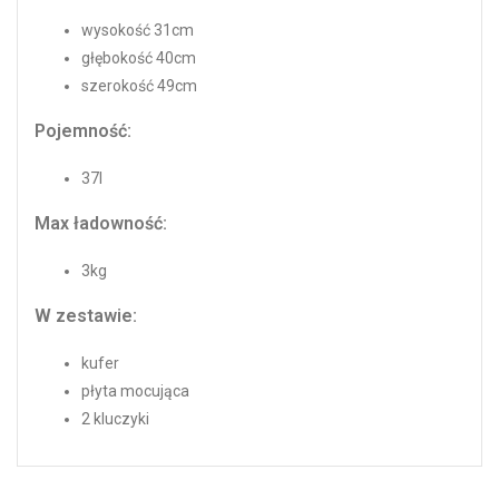
wysokość 31cm
głębokość 40cm
szerokość 49cm
Pojemność:
37l
Max ładowność:
3kg
W zestawie:
kufer
płyta mocująca
2 kluczyki