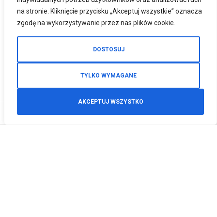
na stronie. Kliknięcie przycisku „Akceptuj wszystkie” oznacza
zgodę na wykorzystywanie przez nas plików cookie.
DOSTOSUJ
TYLKO WYMAGANE
AKCEPTUJ WSZYSTKO
0
Zamówienia telefoniczne
+48 512 125 468
info@motodeals.pl
Informacje