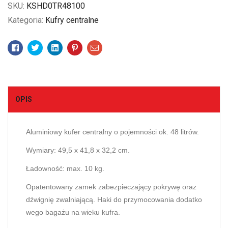
SKU:
KSHD0TR48100
Kategoria:
Kufry centralne
Facebook
Twitter
Linkedin
Pinterest
Email
OPIS
Aluminiowy kufer centralny o pojemności ok. 48 litrów.
Wymiary: 49,5 x 41,8 x 32,2 cm.
Ładowność: max. 10 kg.
Opatentowany zamek zabezpieczający pokrywę oraz
dźwignię zwalniającą. Haki do przymocowania dodatko
wego bagażu na wieku kufra.