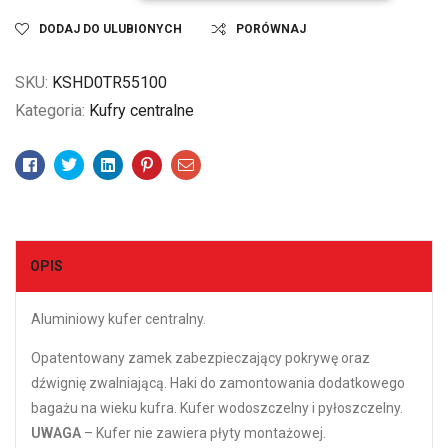
DODAJ DO ULUBIONYCH
PORÓWNAJ
SKU:
KSHD0TR55100
Kategoria:
Kufry centralne
Facebook
Twitter
Linkedin
Pinterest
Email
OPIS
Aluminiowy kufer centralny.
Opatentowany zamek zabezpieczający pokrywę oraz
dźwignię zwalniającą. Haki do zamontowania dodatkowego
bagażu na wieku kufra. Kufer wodoszczelny i pyłoszczelny.
UWAGA
– Kufer nie zawiera płyty montażowej.