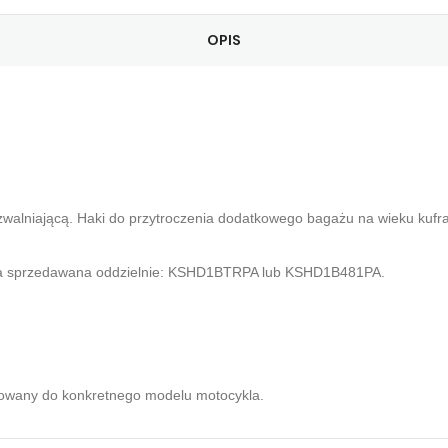
OPIS
walniającą. Haki do przytroczenia dodatkowego bagażu na wieku kufr
owa sprzedawana oddzielnie: KSHD1BTRPA lub KSHD1B481PA.
ykowany do konkretnego modelu motocykla.