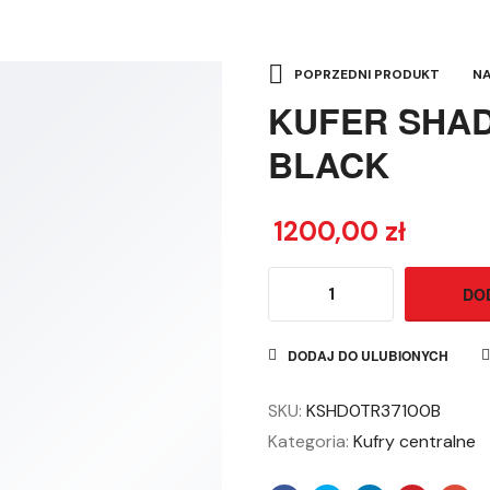
POPRZEDNI PRODUKT
N
KUFER SHAD
BLACK
1200,00
zł
DO
KUFER
SHAD
DODAJ DO ULUBIONYCH
TERRA
TR37
SKU:
KSHD0TR37100B
ALUMINIOWY
Kategoria:
Kufry centralne
BLACK
quantity