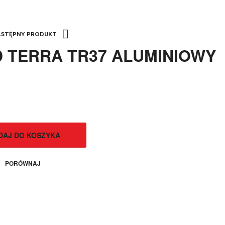
ASTĘPNY PRODUKT
 TERRA TR37 ALUMINIOWY
1200,00
1080,00
ZŁ
ZŁ
DAJ DO KOSZYKA
PORÓWNAJ