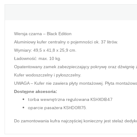
Wersja czarna – Black Edition
Aluminiowy kufer centralny o pojemności ok. 37 litrów.
Wymiary: 49,5 x 41,8 x 25,9 cm.
Ładowność: max. 10 kg.
Opatentowany zamek zabezpieczający pokrywę oraz dźwignię z
Kufer wodoszczelny i pyłoszczelny.
UWAGA – Kufer nie zawiera płyty montażowej. Płyta montaż
Dostępne akcesoria:
torba wewnętrzna regulowana KSHX0IB47
oparcie pasażera KSHD0RI75.
Do zamontowania kufra najczęściej konieczny jest stelaż ded