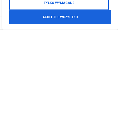
TYLKO WYMAGANE
AKCEPTUJ WSZYSTKO
0
Zamówienia telefoniczne
+48 512 125 468
info@motodeals.pl
Informacje
O nas
Polityka prywatności
Regulamin sklepu
Zwroty