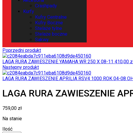
Akcesoria
Crashpady
Kurfy
Kufry Centralne
Kufry Boczne
Stelaże tylne
Stelaże boczne
Sakwy
Poprzedni produkt
LAGA RURA ZAWIESZENIE YAMAHA WR 250 X 08-11
410,00
z
Następny produkt
LAGA RURA ZAWIESZENIE APRILIA RSV4 1000 ROK 04-08 OH
LAGA RURA ZAWIESZENIE APRI
759,00
zł
Na stanie
Ilość