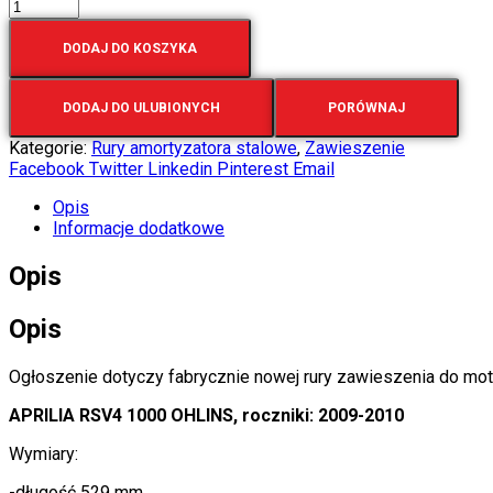
DODAJ DO KOSZYKA
DODAJ DO ULUBIONYCH
PORÓWNAJ
Kategorie:
Rury amortyzatora stalowe
,
Zawieszenie
Facebook
Twitter
Linkedin
Pinterest
Email
Opis
Informacje dodatkowe
Opis
Opis
Ogłoszenie dotyczy fabrycznie nowej rury zawieszenia do mot
APRILIA RSV4 1000 OHLINS, roczniki: 2009-2010
Wymiary:
-długość 529 mm