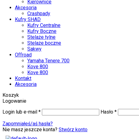
Kierownice
Akcesoria
Crashpady
Kufry SHAD
Kufry Centralne
Kufry Boczne
Stelaże tylne
Stelaże boczne
Sakwy
Offroad
Yamaha Tenere 700
Kove 800
Kove 800
Kontakt
Akcesoria
Koszyk
Logowanie
Login lub e-mail
*
Hasło
*
Zapomniałeś/aś hasła?
Nie masz jeszcze konta?
Stwórz konto