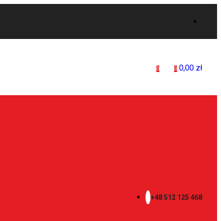
0,00
zł
0
0
+48 512 125 468