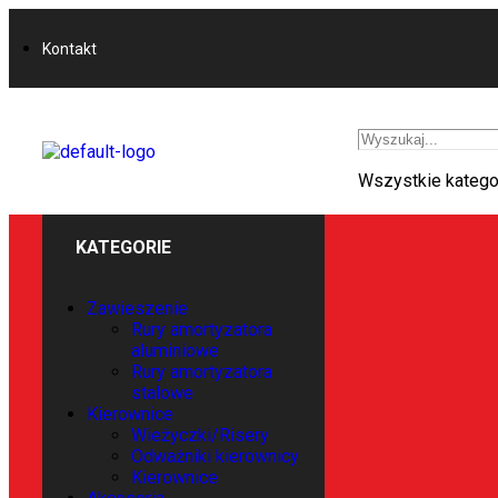
Kontakt
Wszystkie katego
KATEGORIE
Zawieszenie
Rury amortyzatora
aluminiowe
Rury amortyzatora
stalowe
Kierownice
Wieżyczki/Risery
Odważniki kierownicy
Kierownice