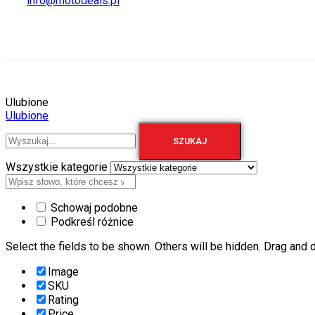
info@motodeals.pl
Ulubione
Ulubione
SZUKAJ
Wszystkie kategorie
Schowaj podobne
Podkreśl różnice
Select the fields to be shown. Others will be hidden. Drag and d
Image
SKU
Rating
Price