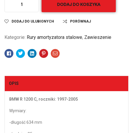
DODAJ DO KOSZYKA
DODAJ DO ULUBIONYCH
PORÓWNAJ
Kategorie:
Rury amortyzatora stalowe
,
Zawieszenie
Facebook
Twitter
Linkedin
Pinterest
Email
OPIS
BMW R 1200 C, roczniki: 1997-2005
Wymiary:
-długość 634 mm