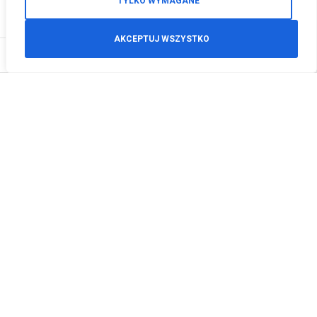
TYLKO WYMAGANE
AKCEPTUJ WSZYSTKO
0
Zamówienia telefoniczne
+48 512 125 468
info@motodeals.pl
Informacje
O nas
Polityka prywatności
Regulamin sklepu
Zwroty
Godziny otwarcia