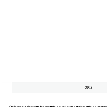
OPIS
Ogłoszenie dotyczy fabrycznie nowej rury zawieszenia do motoc