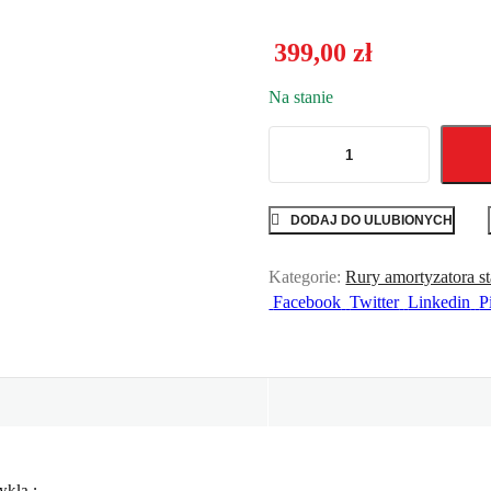
399,00
zł
Na stanie
LAGA
RURA
ZAWIESZENIE
DUCATI
DODAJ DO ULUBIONYCH
MONSTER
797
Kategorie:
Rury amortyzatora s
(P)
2017+
Facebook
Twitter
Linkedin
P
quantity
ykla :