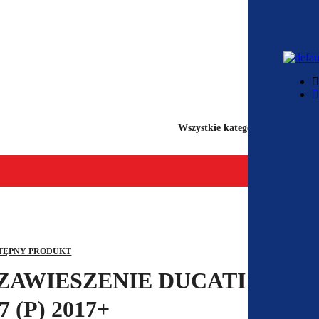
Wszystkie kategorie
TĘPNY PRODUKT
ZAWIESZENIE DUCATI
 (P) 2017+
409,00
419,00
ZŁ
ZŁ