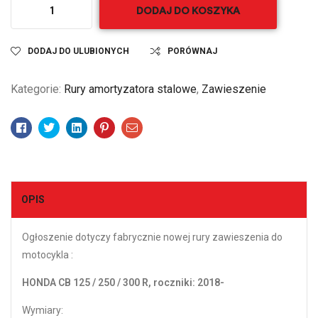
DODAJ DO KOSZYKA
DODAJ DO ULUBIONYCH
PORÓWNAJ
Kategorie:
Rury amortyzatora stalowe
,
Zawieszenie
Facebook
Twitter
Linkedin
Pinterest
Email
OPIS
Ogłoszenie dotyczy fabrycznie nowej rury zawieszenia do
motocykla :
HONDA CB 125 / 250 / 300 R, roczniki: 2018-
Wymiary: