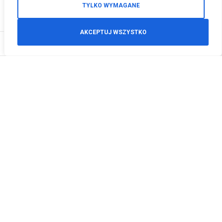
TYLKO WYMAGANE
AKCEPTUJ WSZYSTKO
0
Zamówienia telefoniczne
+48 512 125 468
info@motodeals.pl
Informacje
O nas
Polityka prywatności
Regulamin sklepu
Zwroty