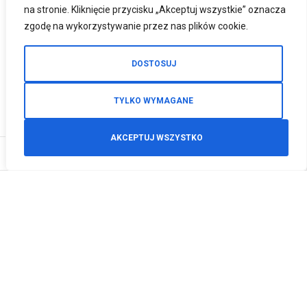
na stronie. Kliknięcie przycisku „Akceptuj wszystkie” oznacza
zgodę na wykorzystywanie przez nas plików cookie.
DOSTOSUJ
TYLKO WYMAGANE
AKCEPTUJ WSZYSTKO
0
Zamówienia telefoniczne
+48 512 125 468
info@motodeals.pl
Informacje
O nas