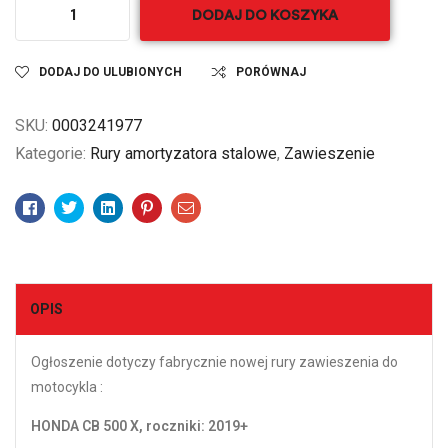
DODAJ DO KOSZYKA
DODAJ DO ULUBIONYCH
PORÓWNAJ
SKU:
0003241977
Kategorie:
Rury amortyzatora stalowe
,
Zawieszenie
Facebook
Twitter
Linkedin
Pinterest
Email
OPIS
Ogłoszenie dotyczy fabrycznie nowej rury zawieszenia do
motocykla :
HONDA CB 500 X, roczniki: 2019+