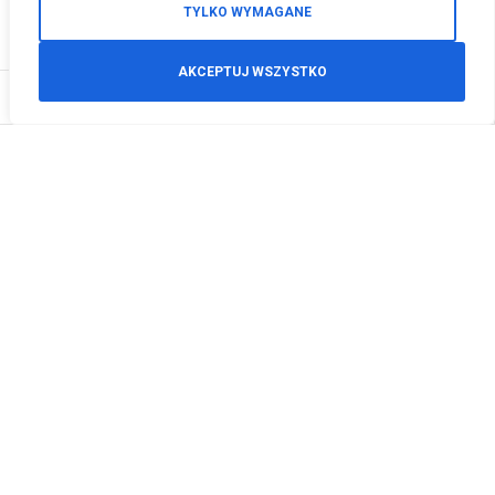
TYLKO WYMAGANE
AKCEPTUJ WSZYSTKO
0
Zamówienia telefoniczne
+48 512 125 468
info@motodeals.pl
Informacje
O nas
Polityka prywatności
Regulamin sklepu
Zwroty