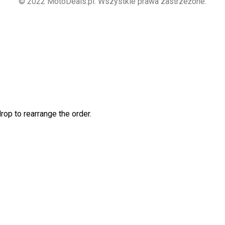
© 2022 MotoDeals.pl. Wszystkie prawa zastrzeżone.
rop to rearrange the order.