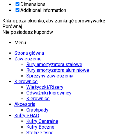
Dimensions
Additional information
Kliknij poza okienko, aby zamknąć porównywarkę
Porównaj
Nie posiadasz kuponów
Menu
Strona główna
Zawieszenie
Rury amortyzatora stalowe
Rury amortyzatora aluminiowe
Sprężyny zawieszenia
Kierownice
Wieżyczki/Risery
Odważniki kierownicy
Kierownice
Akcesoria
Crashpady
Kufry SHAD
Kufry Centralne
Kufry Boczne
Stelaże tylne