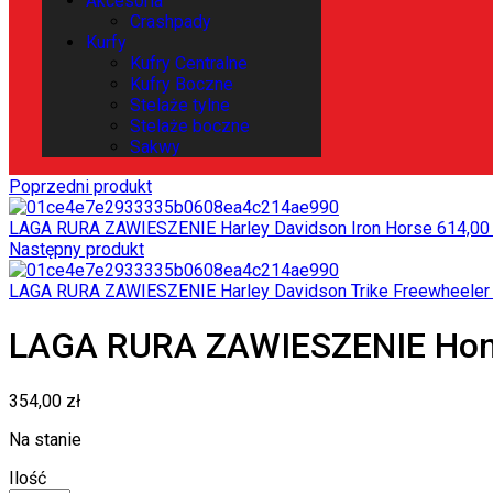
Akcesoria
Crashpady
Kurfy
Kufry Centralne
Kufry Boczne
Stelaże tylne
Stelaże boczne
Sakwy
Poprzedni produkt
LAGA RURA ZAWIESZENIE Harley Davidson Iron Horse
614,0
Następny produkt
LAGA RURA ZAWIESZENIE Harley Davidson Trike Freewheele
LAGA RURA ZAWIESZENIE Hon
354,00
zł
Na stanie
Ilość