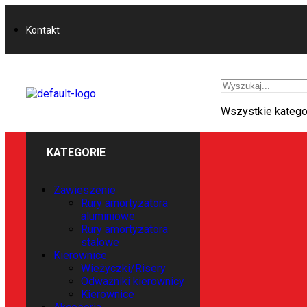
Kontakt
Wszystkie katego
KATEGORIE
Zawieszenie
Rury amortyzatora
aluminiowe
Rury amortyzatora
stalowe
Kierownice
Wieżyczki/Risery
Odważniki kierownicy
Kierownice