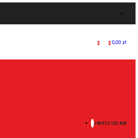
0,00
zł
0
0
+48 512 125 468