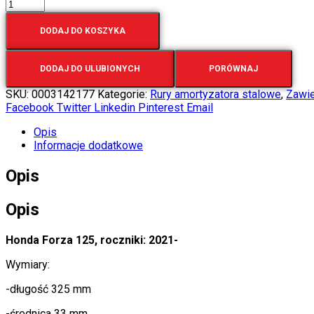
DODAJ DO KOSZYKA
DODAJ DO ULUBIONYCH
PORÓWNAJ
SKU:
0003142177
Kategorie:
Rury amortyzatora stalowe
,
Zawi
Facebook
Twitter
Linkedin
Pinterest
Email
Opis
Informacje dodatkowe
Opis
Opis
Honda Forza 125, roczniki: 2021-
Wymiary:
-długość 325 mm
-średnica 33 mm