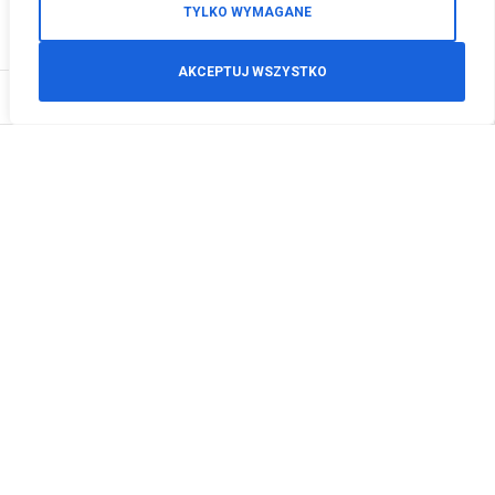
TYLKO WYMAGANE
AKCEPTUJ WSZYSTKO
0
Zamówienia telefoniczne
+48 512 125 468
info@motodeals.pl
Informacje
O nas
Polityka prywatności
Regulamin sklepu
Zwroty