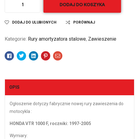
DODAJ DO KOSZYKA
DODAJ DO ULUBIONYCH
PORÓWNAJ
Kategorie:
Rury amortyzatora stalowe
,
Zawieszenie
Facebook
Twitter
Linkedin
Pinterest
Email
OPIS
Ogłoszenie dotyczy fabrycznie nowej rury zawieszenia do
motocykla :
HONDA VTR 1000 F, roczniki: 1997-2005
Wymiary: