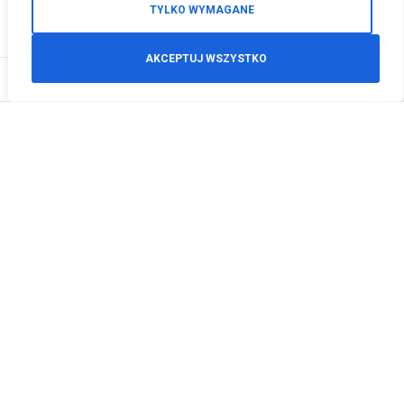
TYLKO WYMAGANE
AKCEPTUJ WSZYSTKO
0
Zamówienia telefoniczne
+48 512 125 468
info@motodeals.pl
Informacje
O nas
Polityka prywatności
Regulamin sklepu
Zwroty