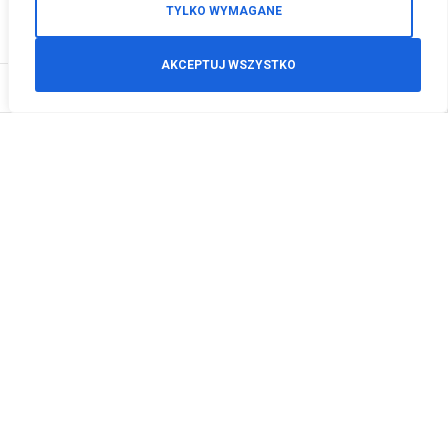
TYLKO WYMAGANE
AKCEPTUJ WSZYSTKO
0
Zamówienia telefoniczne
+48 512 125 468
info@motodeals.pl
Informacje
O nas
Polityka prywatności
Regulamin sklepu
Zwroty