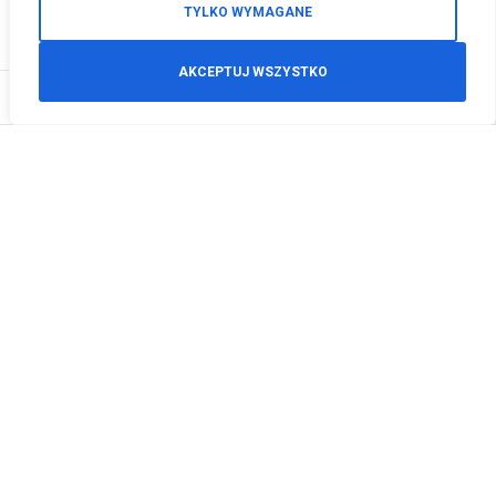
TYLKO WYMAGANE
AKCEPTUJ WSZYSTKO
0
Zamówienia telefoniczne
+48 512 125 468
info@motodeals.pl
Informacje
O nas
Polityka prywatności
Regulamin sklepu
Zwroty