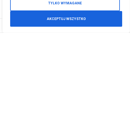
TYLKO WYMAGANE
AKCEPTUJ WSZYSTKO
0
Zamówienia telefoniczne
+48 512 125 468
info@motodeals.pl
Informacje
O nas
Polityka prywatności
Regulamin sklepu
Zwroty