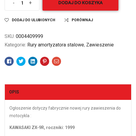
-
+
DODAJ DO KOSZYKA
DODAJ DO ULUBIONYCH
PORÓWNAJ
SKU:
0004409999
Kategorie:
Rury amortyzatora stalowe
,
Zawieszenie
Facebook
Twitter
Linkedin
Pinterest
Email
OPIS
Ogłoszenie dotyczy fabrycznie nowej rury zawieszenia do
motocykla :
KAWASAKI ZX-9R, roczniki: 1999