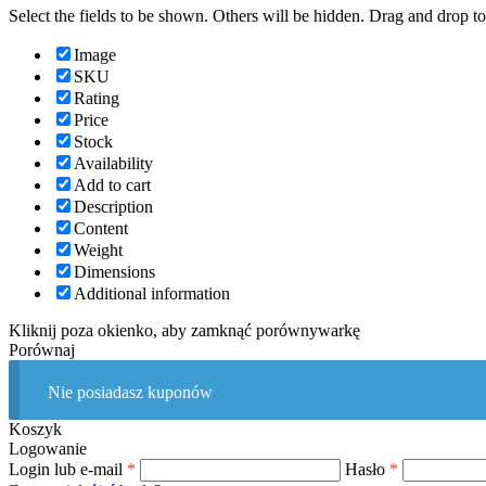
Select the fields to be shown. Others will be hidden. Drag and drop to
Image
SKU
Rating
Price
Stock
Availability
Add to cart
Description
Content
Weight
Dimensions
Additional information
Kliknij poza okienko, aby zamknąć porównywarkę
Porównaj
Nie posiadasz kuponów
Koszyk
Logowanie
Login lub e-mail
*
Hasło
*