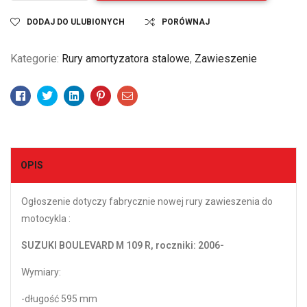
DODAJ DO ULUBIONYCH
PORÓWNAJ
Kategorie:
Rury amortyzatora stalowe
,
Zawieszenie
Facebook
Twitter
Linkedin
Pinterest
Email
OPIS
Ogłoszenie dotyczy fabrycznie nowej rury zawieszenia do
motocykla :
SUZUKI BOULEVARD M 109 R, roczniki: 2006-
Wymiary:
-długość 595 mm