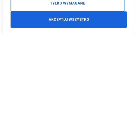
TYLKO WYMAGANE
AKCEPTUJ WSZYSTKO
0
Zamówienia telefoniczne
+48 512 125 468
info@motodeals.pl
Informacje
O nas
Polityka prywatności
Regulamin sklepu
Zwroty