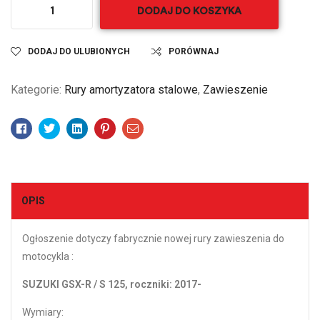
DODAJ DO KOSZYKA
DODAJ DO ULUBIONYCH
PORÓWNAJ
Kategorie:
Rury amortyzatora stalowe
,
Zawieszenie
Facebook
Twitter
Linkedin
Pinterest
Email
OPIS
Ogłoszenie dotyczy fabrycznie nowej rury zawieszenia do
motocykla :
SUZUKI GSX-R / S 125, roczniki: 2017-
Wymiary: