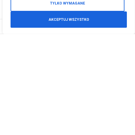
TYLKO WYMAGANE
AKCEPTUJ WSZYSTKO
0
Zamówienia telefoniczne
+48 512 125 468
info@motodeals.pl
Informacje
O nas
Polityka prywatności
Regulamin sklepu
Zwroty