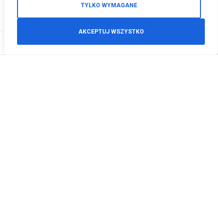
TYLKO WYMAGANE
AKCEPTUJ WSZYSTKO
0
Zamówienia telefoniczne
+48 512 125 468
info@motodeals.pl
Informacje
O nas
Polityka prywatności
Regulamin sklepu
Zwroty