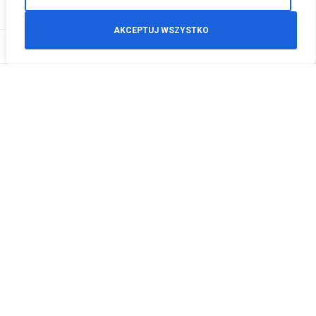
AKCEPTUJ WSZYSTKO
0
Zamówienia telefoniczne
+48 512 125 468
info@motodeals.pl
Informacje
O nas
Polityka prywatności
Regulamin sklepu
Zwroty
Godziny otwarcia