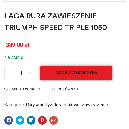
LAGA RURA ZAWIESZENIE
TRIUMPH SPEED TRIPLE 1050
389,00
zł
Na stanie
-
+
DODAJ DO KOSZYKA
ADD TO WISHLIST
PORÓWNAJ
Kategorie:
Rury amortyzatora stalowe
,
Zawieszenie
Facebook
Twitter
Linkedin
Pinterest
Email