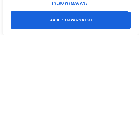
TYLKO WYMAGANE
AKCEPTUJ WSZYSTKO
0
Zamówienia telefoniczne
+48 512 125 468
info@motodeals.pl
Informacje
O nas
Polityka prywatności
Regulamin sklepu
Zwroty