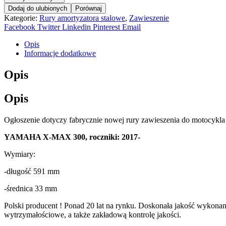
ZAWIESZENIE
Dodaj do ulubionych
Porównaj
YAMAHA
Kategorie:
Rury amortyzatora stalowe
,
Zawieszenie
X-
Facebook
Twitter
Linkedin
Pinterest
Email
MAX
300
Opis
ROK
Informacje dodatkowe
2017+
quantity
Opis
Opis
Ogłoszenie dotyczy fabrycznie nowej rury zawieszenia do motocykla 
YAMAHA X-MAX 300, roczniki: 2017-
Wymiary:
-długość 591 mm
-średnica 33 mm
Polski producent ! Ponad 20 lat na rynku. Doskonała jakość wykona
wytrzymałościowe, a także zakładową kontrolę jakości.