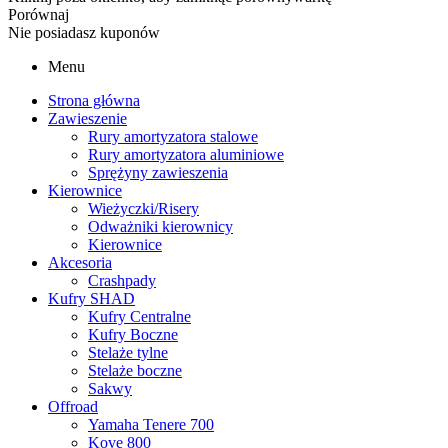
Porównaj
Nie posiadasz kuponów
Menu
Strona główna
Zawieszenie
Rury amortyzatora stalowe
Rury amortyzatora aluminiowe
Sprężyny zawieszenia
Kierownice
Wieżyczki/Risery
Odważniki kierownicy
Kierownice
Akcesoria
Crashpady
Kufry SHAD
Kufry Centralne
Kufry Boczne
Stelaże tylne
Stelaże boczne
Sakwy
Offroad
Yamaha Tenere 700
Kove 800