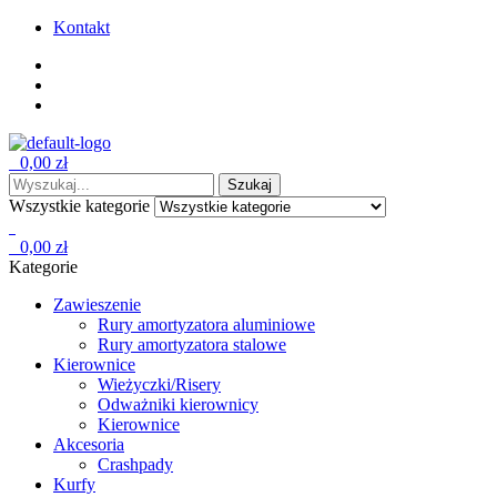
Kontakt
Menu
0,00
zł
0
Wyszukaj:
Szukaj
Wszystkie kategorie
0
0,00
zł
0
Kategorie
Zawieszenie
Rury amortyzatora aluminiowe
Rury amortyzatora stalowe
Kierownice
Wieżyczki/Risery
Odważniki kierownicy
Kierownice
Akcesoria
Crashpady
Kurfy