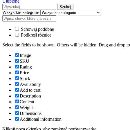
Ulubione
Wyszukaj:
Szukaj
Wszystkie kategorie
Schowaj podobne
Podkreśl różnice
Select the fields to be shown. Others will be hidden. Drag and drop to
Image
SKU
Rating
Price
Stock
Availability
Add to cart
Description
Content
Weight
Dimensions
Additional information
Kliknij poza okienko, aby zamknąć porównywarkę