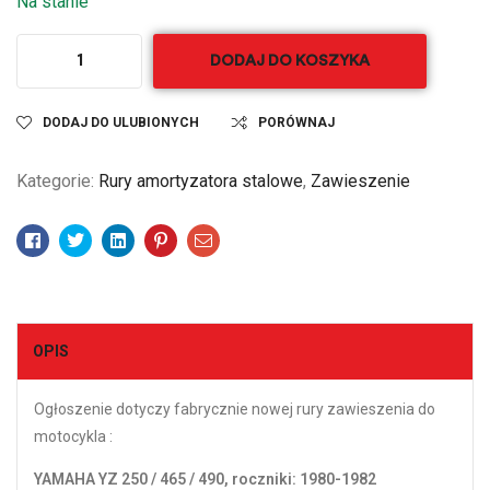
Na stanie
DODAJ DO KOSZYKA
DODAJ DO ULUBIONYCH
PORÓWNAJ
Kategorie:
Rury amortyzatora stalowe
,
Zawieszenie
Facebook
Twitter
Linkedin
Pinterest
Email
OPIS
Ogłoszenie dotyczy fabrycznie nowej rury zawieszenia do
motocykla :
YAMAHA YZ 250 / 465 / 490, roczniki: 1980-1982