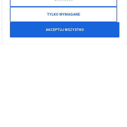
TYLKO WYMAGANE
AKCEPTUJ WSZYSTKO
0
Zamówienia telefoniczne
+48 512 125 468
info@motodeals.pl
Informacje
O nas
Polityka prywatności
Regulamin sklepu
Zwroty