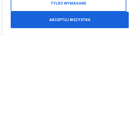
TYLKO WYMAGANE
AKCEPTUJ WSZYSTKO
0
Zamówienia telefoniczne
+48 512 125 468
info@motodeals.pl
Informacje
O nas
Polityka prywatności
Regulamin sklepu
Zwroty