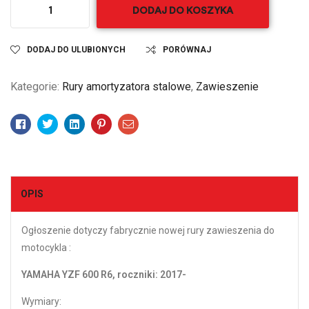
DODAJ DO KOSZYKA
DODAJ DO ULUBIONYCH
PORÓWNAJ
Kategorie:
Rury amortyzatora stalowe
,
Zawieszenie
Facebook
Twitter
Linkedin
Pinterest
Email
OPIS
Ogłoszenie dotyczy fabrycznie nowej rury zawieszenia do
motocykla :
YAMAHA YZF 600 R6, roczniki: 2017-
Wymiary: