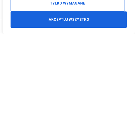
TYLKO WYMAGANE
AKCEPTUJ WSZYSTKO
0
Zamówienia telefoniczne
+48 512 125 468
info@motodeals.pl
Informacje
O nas
Polityka prywatności
Regulamin sklepu
Zwroty