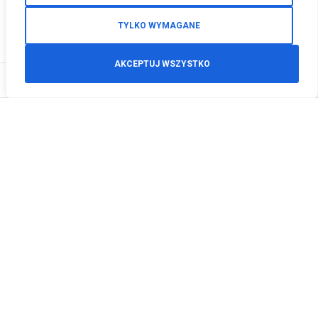
TYLKO WYMAGANE
AKCEPTUJ WSZYSTKO
0
Zamówienia telefoniczne
+48 512 125 468
info@motodeals.pl
Informacje
O nas
Polityka prywatności
Regulamin sklepu
Zwroty